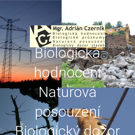
Biologická
hodnocení
Naturová
posouzení
Biologický dozor